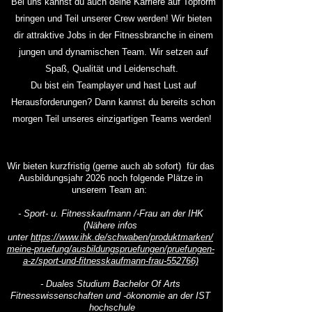
Bei uns kannst du auch deine Karriere auf Topform
bringen und Teil unserer Crew werden! Wir bieten
dir attraktive Jobs in der Fitnessbranche in einem
jungen und dynamischen Team. Wir setzen auf
Spaß, Qualität und Leidenschaft.
Du bist ein Teamplayer und hast Lust auf
Herausforderungen? Dann kannst du bereits schon
morgen Teil unseres einzigartigen Teams werden!
Wir bieten kurzfristig (gerne auch ab sofort) für das
Ausbildungsjahr 2026 noch folgende Plätze in
unserem Team an:
- Sport- u. Fitnesskaufmann /-Frau an der IHK
(Nähere infos
unter
https://www.ihk.de/schwaben/produktmarken/
meine-pruefung/ausbildungspruefungen/pruefungen-
a-z/sport-und-fitnesskaufmann-frau-552766)
- Duales Studium Bachelor Of Arts
Fitnesswissenschaften und -ökonomie an der IST
hochschule