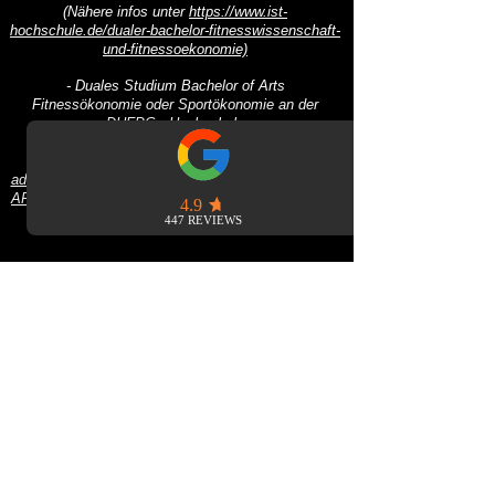
(Nähere infos unter
https://www.ist-
hochschule.de/dualer-bachelor-fitnesswissenschaft-
und-fitnessoekonomie)
- Duales Studium Bachelor of Arts
Fitnessökonomie oder Sportökonomie an der
DHFPG Hochschule
(Nähere Infos unter
https://www.dhfpg-
bsa.de/sportoekonomie-studieren/?
ads&gad_source=1&gclid=Cj0KCQiAnrOtBhDIARIs
AFsSe53z5kW1Toc63tFrEsiSTp2379760bbbLNcU3
lP5JDiz1cTR2upK3bEaAnN8EALw_wcB)
Wir freuen uns über deine aussagekräftige
Bewerbung. Schicke uns diese am besten direkt
per E-Mail zu. Bei Rückfragen stehen wir gerne zur
Verfügung.
WEFIT Wellness + Fitness
Location
Mo. bis Fr.: 6 - 24 Uhr
Teramostraße 1