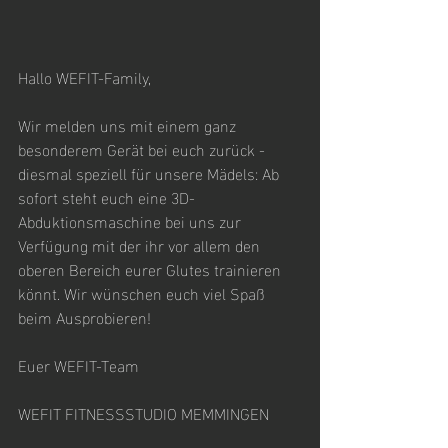
Hallo WEFIT-Family,
Wir melden uns mit einem ganz 
besonderem Gerät bei euch zurück - 
diesmal speziell für unsere Mädels: Ab 
sofort steht euch eine 3D-
Abduktionsmaschine bei uns zur 
Verfügung mit der ihr vor allem den 
oberen Bereich eurer Glutes trainieren 
könnt. Wir wünschen euch viel Spaß 
beim Ausprobieren! 
Euer WEFIT-Team
WEFIT FITNESSSTUDIO MEMMINGEN 