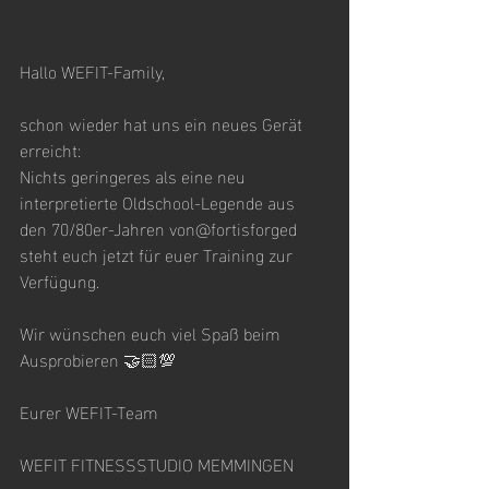
Hallo WEFIT-Family,
schon wieder hat uns ein neues Gerät 
erreicht:
Nichts geringeres als eine neu 
interpretierte Oldschool-Legende aus 
den 70/80er-Jahren von@fortisforged 
steht euch jetzt für euer Training zur 
Verfügung.
Wir wünschen euch viel Spaß beim 
Ausprobieren 🤝🏻💯
Eurer WEFIT-Team
WEFIT FITNESSSTUDIO MEMMINGEN 