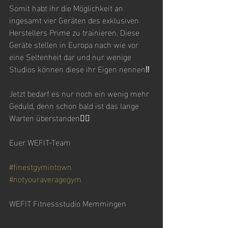
Somit habt ihr die Möglichkeit an 
ingesamt vier Geräten des exklusiven 
Herstellers Prime zu trainieren. Diese 
Geräte stellen in Europa nach wie vor 
eine Seltenheit dar und nur wenige 
Studios können diese ihr Eigen nennen‼️
Jetzt bedarf es nur noch ein wenig mehr 
Geduld, denn schon bald ist das lange 
Warten überstanden😮‍💨
Euer WEFIT-Team
#finestgymintown
#notyouraveragegym
WEFIT Fitnessstudio Memmingen	