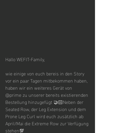
Hallo WEFIT-Family,
wie einige von euch bereis in den Story 
vor ein paar Tagen mitbekommen haben, 
haben wir ein weiteres Gerät von 
@prime zu unserer bereits existierenden 
Bestellung hinzugefügt 🤝🏻Neben der 
Seated Row, der Leg Extension und dem 
Prone Leg Curl wird euch zusätzlich ab 
April/Mai die Extreme Row zur Verfügung 
stehen💯