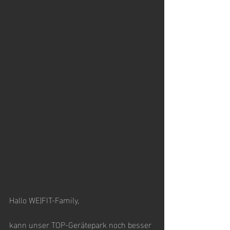
Hallo WE|FIT-Family, 
kann unser TOP-Gerätepark noch besser 