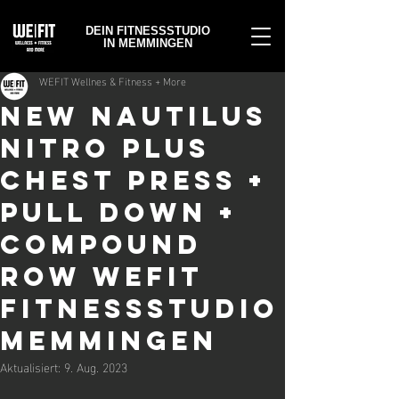
DEIN FITNESSSTUDIO
IN MEMMINGEN
WEFIT Wellnes & Fitness + More
NEW Nautilus
Nitro Plus
Chest Press +
Pull Down +
Compound
Row WEFIT
Fitnessstudio
Memmingen
Aktualisiert:
9. Aug. 2023