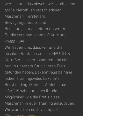
werden und das obwohl wir bereits eine 
große Vielzahl an verschiedenen 
Maschinen, Herstellern, 
Bewegungsmuster und 
Belastungskurven etc. in unserem 
Studio vereinen konnten? Kurz und 
knapp - JA! 
Wir freuen uns, dass wir uns drei 
absolute Raritäten aus der NAUTILUS 
Nitro Serie sichern konnten und diese 
nun in unserem Studio ihren Platz 
gefunden haben. Bekannt aus beinahe 
jedem Trainingsvideo bekannter 
Bodybuilding-/Fitness-Athleten aus den 
USA/UK habt nun auch ihr die 
Möglichkeit wie die Profis diese 
Maschinen in euer Training einzubauen. 
Wir wünschen euch viel Spaß!
#finestgymintown